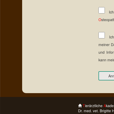
Ich
O
steopat
Ich
meiner D
und Info
kann mein
T
ierärztliche
A
kade
Dr. med. vet. Brigitte