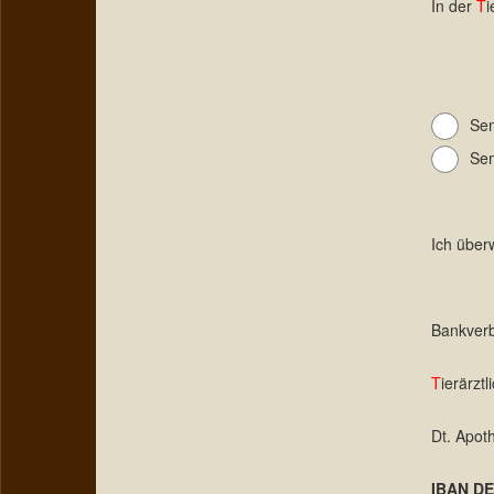
In der
T
i
Sem
Sem
Ich über
Bankver
T
ierärzt
Dt. Apot
IBAN DE