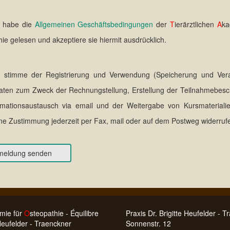
 habe die
Allgemeinen Geschäftsbedingungen
der
T
ierärztlichen
A
ka
hie gelesen und akzeptiere sie hiermit ausdrücklich.
 stimme der Registrierung und Verwendung (Speicherung und Vera
aten zum Zweck der Rechnungstellung, Erstellung der Teilnahmebesc
rmationsaustausch via email und der Weitergabe von Kursmaterialie
e Zustimmung jederzeit per Fax, mail oder auf dem Postweg widerruf
mie für
O
steopathie - Équilibre
Praxis Dr. Brigitte Heufelder - 
 Heufelder - Traenckner
Sonnenstr. 12