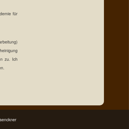
demie für
rbeitung)
heinigung
n zu. Ich
en.
Traenckner