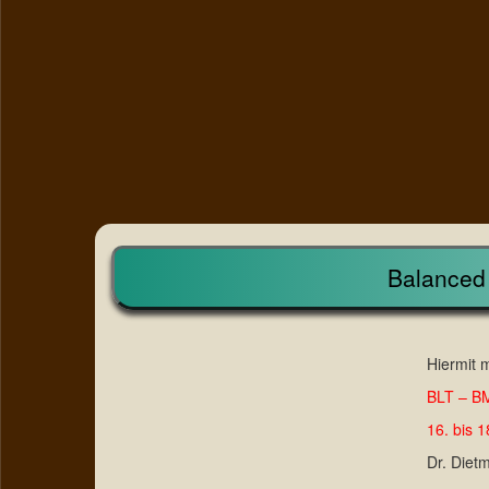
Balanced
Hiermit 
BLT – B
16. bis 
Dr. Diet