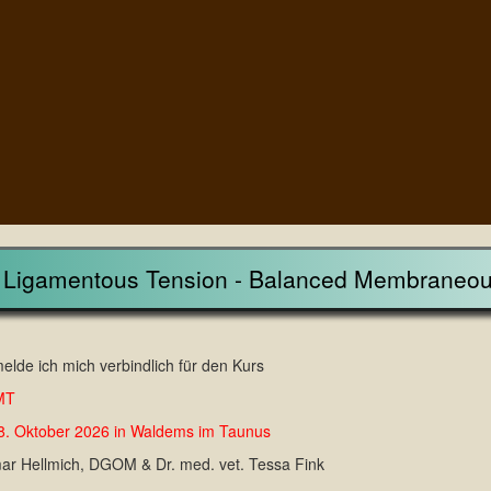
 Ligamentous Tension - Balanced Membraneou
melde ich mich verbindlich für den Kurs
MT
18. Oktober 2026 in Waldems im Taunus
mar Hellmich, DGOM & Dr. med. vet. Tessa Fink