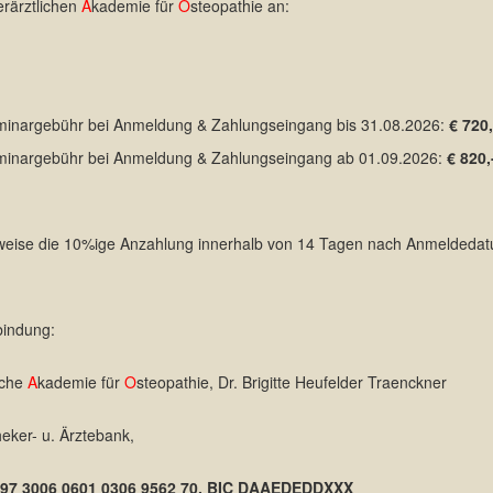
erärztlichen
A
kademie für
O
steopathie an:
inargebühr bei Anmeldung & Zahlungseingang bis 31.08.2026:
€ 720,
inargebühr bei Anmeldung & Zahlungseingang ab 01.09.2026:
€ 820,
weise die 10%ige Anzahlung innerhalb von 14 Tagen nach Anmeldeda
bindung:
liche
A
kademie für
O
steopathie, Dr. Brigitte Heufelder Traenckner
heker- u. Ärztebank,
97 3006 0601 0306 9562 70, BIC DAAEDEDDXXX