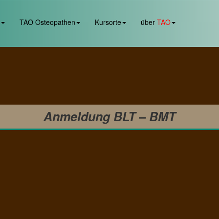
TAO Osteopathen
Kursorte
über
TAO
Anmeldung BLT – BMT