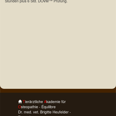
Stunden plus 6 Std. DOVM
Prüfung.
T
ierärztliche
A
kademie für
O
steopathie - Équilibre
Dr. med. vet. Brigitte Heufelder -