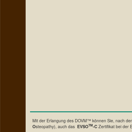
Mit der Erlangung des DOVM™ können Sie, nach den
TM
O
steopathy), auch das
EVSO
-C
Zertifikat bei de