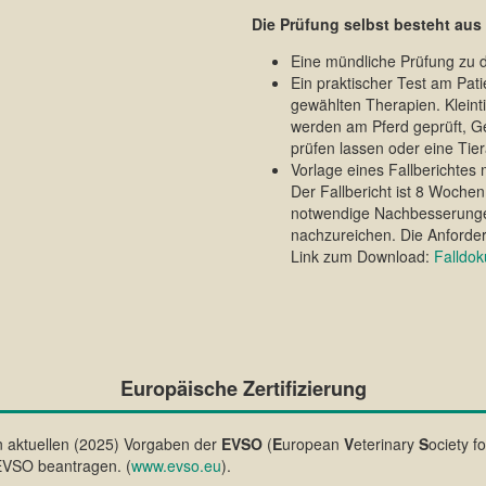
Die Prüfung selbst besteht aus
Eine mündliche Prüfung zu d
Ein praktischer Test am Pat
gewählten Therapien. Kleint
werden am Pferd geprüft, Ge
prüfen lassen oder eine Tie
Vorlage eines Fallberichtes
Der Fallbericht ist 8 Wochen
notwendige Nachbesserunge
nachzureichen. Die Anforder
Link zum Download:
Falldo
Europäische Zertifizierung
 aktuellen (2025) Vorgaben der
EVSO
(
E
uropean
V
eterinary
S
ociety fo
r EVSO beantragen. (
www.evso.eu
).