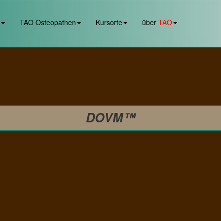
TAO Osteopathen
Kursorte
über
TAO
DOVM™