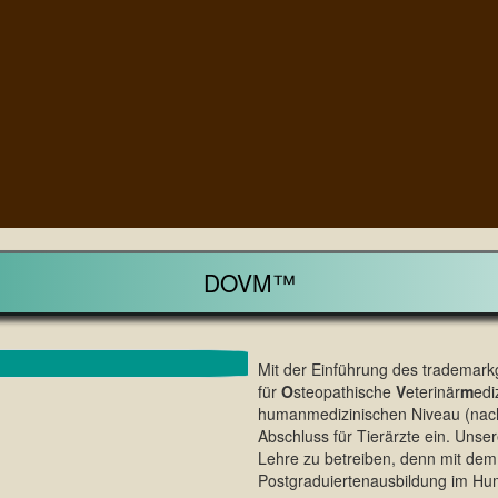
DOVM™
Mit der Einführung des trademar
für
O
steopathische
V
eterinär
m
edi
humanmedizinischen Niveau (na
Abschluss für Tierärzte ein. Unser
Lehre zu betreiben, denn mit de
Postgraduiertenausbildung im Hum