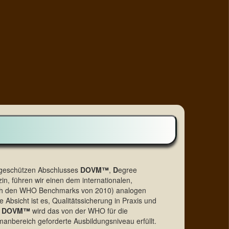
kgeschützen Abschlusses
DOVM™
,
D
egree
zin, führen wir einen dem internationalen,
ch den WHO Benchmarks von 2010) analogen
e Absicht ist es, Qualitätssicherung in Praxis und
m
DOVM™
wird das von der WHO für die
anbereich geforderte Ausbildungsniveau erfüllt.