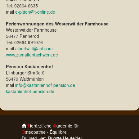
Tel. 02664 6635
mail
e-pitton@t-online.de
Ferienwohnungen des Westerwälder Farmhouse
Westerwälder Farmhouse
56477 Rennerod
Tel. 02664 991076
mail
albertwitt@aol.com
www.zumaltenfachwerk.de
Pension Kastanienhof
Limburger Straße 6
56479 Waldmühlen
mail
info@kastanienhof-pension.de
kastanienhof-pension.de
T
ierärztliche
A
kademie für
O
steopathie - Équilibre
Dr. med. vet. Brigitte Heufelder -