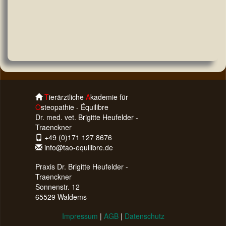
T
ierärztliche
A
kademie für
O
steopathie - Équilibre
Dr. med. vet. Brigitte Heufelder -
Traenckner
+49 (0)171 127 8676
info@tao-equilibre.de
Praxis Dr. Brigitte Heufelder -
Traenckner
Sonnenstr. 12
65529 Waldems
Impressum
|
AGB
|
Datenschutz