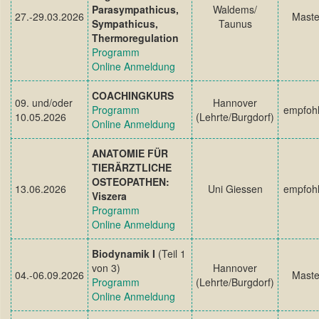
Parasympathicus,
Waldems/
27.-29.03.2026
Maste
Sympathicus,
Taunus
Thermoregulation
Programm
Online Anmeldung
COACHINGKURS
09. und/oder
Hannover
Programm
empfoh
10.05.2026
(Lehrte/Burgdorf)
Online Anmeldung
ANATOMIE FÜR
TIERÄRZTLICHE
OSTEOPATHEN:
13.06.2026
Uni Giessen
empfoh
Viszera
Programm
Online Anmeldung
Biodynamik I
(Teil 1
von 3)
Hannover
04.-06.09.2026
Maste
Programm
(Lehrte/Burgdorf)
Online Anmeldung