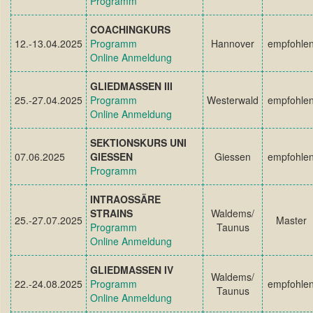
Programm
COACHINGKURS
12.-13.04.2025
Programm
Hannover
empfohle
Online Anmeldung
GLIEDMASSEN III
25.-27.04.2025
Programm
Westerwald
empfohle
Online Anmeldung
SEKTIONSKURS UNI
07.06.2025
GIESSEN
Giessen
empfohle
Programm
INTRAOSSÄRE
STRAINS
Waldems/
25.-27.07.2025
Master
Programm
Taunus
Online Anmeldung
GLIEDMASSEN IV
Waldems/
22.-24.08.2025
Programm
empfohle
Taunus
Online Anmeldung