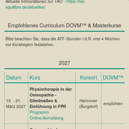
Aktuelle Infmorationen zur TAO -
https://tao-
equilibre.de/aktuelles/
Empfohlenes Curriculum DOVM™ & Masterkurse
Bitte beachten Sie, dass die ATF-Stunden i.d.R. erst 4 Wochen
vor Kursbeginn feststehen.
2027
Datum
Kurs
Kursort
DOVM™
Physiotherapie in der
Osteopathie
-
19. - 21.
Gliedmaßen
&
Hannover
empfohlen
März 2027
Einführung in FPR
(Burgdorf)
Programm
Online Anmeldung