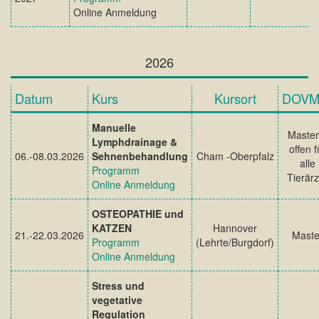
Online Anmeldung
2026
Datum
Kurs
Kursort
DOV
Manuelle
Master
Lymphdrainage &
offen f
06.-08.03.2026
Sehnenbehandlung
Cham -Oberpfalz
alle
Programm
Tierärz
Online Anmeldung
OSTEOPATHIE und
KATZEN
Hannover
21.-22.03.2026
Maste
Programm
(Lehrte/Burgdorf)
Online Anmeldung
Stress und
vegetative
Regulation