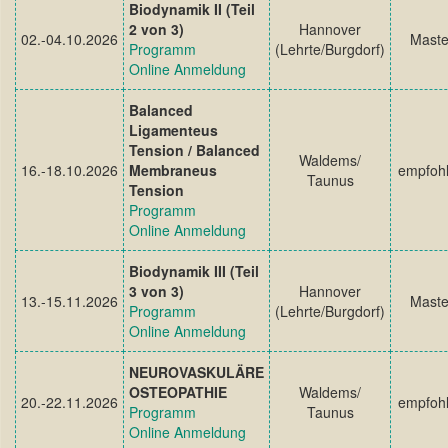
Biodynamik II (Teil
2 von 3)
Hannover
02.-04.10.2026
Maste
Programm
(Lehrte/Burgdorf)
Online Anmeldung
Balanced
Ligamenteus
Tension / Balanced
Waldems/
16.-18.10.2026
Membraneus
empfoh
Taunus
Tension
Programm
Online Anmeldung
Biodynamik III (Teil
3 von 3)
Hannover
13.-15.11.2026
Maste
Programm
(Lehrte/Burgdorf)
Online Anmeldung
NEUROVASKULÄRE
OSTEOPATHIE
Waldems/
20.-22.11.2026
empfoh
Programm
Taunus
Online Anmeldung