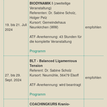
BIODYNAMIK I
(zweiteilige
Veranstaltung)
Referenten: Dr. Sabine Scholz,
Holger Pelz
Kursort: Gemeindehaus
19. bis 21. Juli
Neunkirchen (WW)
empfohlen
2024
ATF-Anerkennung: 43 Stunden für
die komplette Veranstaltung
Programm
BLT - Balanced Ligamentous
Tension
Referent: Dr. Sabine Scholz
27. bis 29.
Kursort: Neumühle, 56479 Elsoff
empfohlen
Sept. 2024
ATF-Anerkennung: wird beantragt
Programm
COACHINGKURS Kranio-