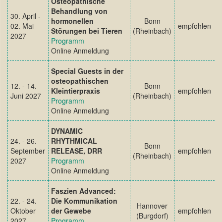
Osteopathische
Behandlung von
30. April -
hormonellen
Bonn
02. Mai
empfohlen
Störungen bei Tieren
(Rheinbach)
2027
Programm
Online Anmeldung
Special Guests in der
osteopathischen
12. - 14.
Bonn
Kleintierpraxis
empfohlen
Juni 2027
(Rheinbach)
Programm
Online Anmeldung
DYNAMIC
24. - 26.
RHYTHMICAL
Bonn
September
RELEASE, DRR
empfohlen
(Rheinbach)
2027
Programm
Online Anmeldung
Faszien Advanced:
22. - 24.
Die Kommunikation
Hannover
Oktober
der Gewebe
empfohlen
(Burgdorf)
2027
Programm