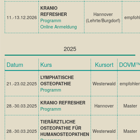
KRANIO
REFRESHER
Hannover
11.-13.12.2026
empfoh
Programm
(Lehrte/Burgdorf)
Online Anmeldung
2025
Datum
Kurs
Kursort
DOVM
LYMPHATISCHE
21.-23.02.2025
OSTEOPATHIE
Westerwald
empfohle
Programm
KRANIO REFRESHER
28.-30.03.2025
Hannover
Master
Programm
TIERÄRZTLICHE
OSTEOPATHIE FÜR
28.-30.03.2025
Westerwald
Master
HUMANOSTEOPATHEN