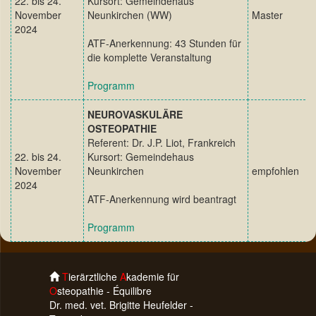
22. bis 24.
Kursort: Gemeindehaus
November
Neunkirchen (WW)
Master
2024
ATF-Anerkennung: 43 Stunden für
die komplette Veranstaltung
Programm
NEUROVASKULÄRE
OSTEOPATHIE
Referent: Dr. J.P. Liot, Frankreich
22. bis 24.
Kursort: Gemeindehaus
November
Neunkirchen
empfohlen
2024
ATF-Anerkennung wird beantragt
Programm
T
ierärztliche
A
kademie für
O
steopathie - Équilibre
Dr. med. vet. Brigitte Heufelder -